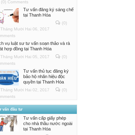
(0) Comments
Tư vấn đăng ký sáng chế
tại Thanh Hóa
(0)
Tháng Mười Hai 06, 2017
mments
ch vụ luật sư tư vấn soạn thảo và rà
át hợp đồng tại Thanh Hóa
Tháng Mười Hai 05, 2017
(0)
mments
Tư vấn thủ tục đăng ký
bảo hộ nhãn hiệu độc
quyền tại Thanh Hóa
Tháng Mười Hai 02, 2017
(0)
mments
ư vấn đầu tư
Tư vấn cấp giấy phép
cho nhà thầu nước ngoài
tại Thanh Hóa