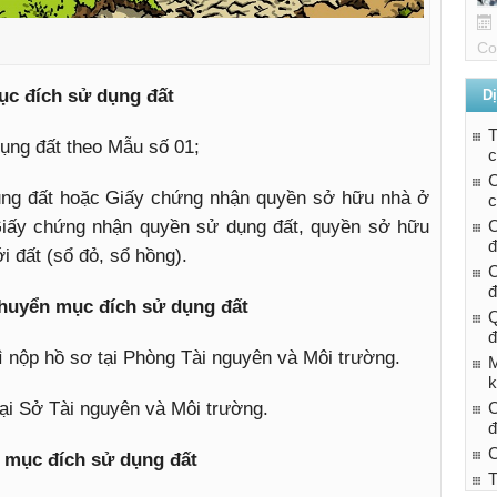
Co
ục đích sử dụng đất
Dị
ụng đất theo Mẫu số 01;
c
C
ng đất hoặc Giấy chứng nhận quyền sở hữu nhà ở
c
C
iấy chứng nhận quyền sử dụng đất, quyền sở hữu
đ
i đất (sổ đỏ, sổ hồng).
C
đ
chuyển mục đích sử dụng đất
Q
đ
hì nộp hồ sơ tại Phòng Tài nguyên và Môi trường.
M
k
C
tại Sở Tài nguyên và Môi trường.
đ
C
 mục đích sử dụng đất
T