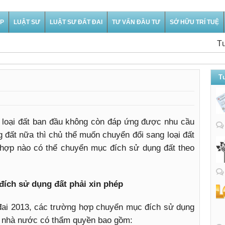
ỆP
LUẬT SƯ
LUẬT SƯ ĐẤT ĐAI
TƯ VẤN ĐẦU TƯ
SỞ HỮU TRÍ TUỆ
Tư vấn 
Tư
i loại đất ban đầu không còn đáp ứng được nhu cầu
 đất nữa thì chủ thể muốn chuyển đổi sang loại đất
hợp nào có thể chuyển mục đích sử dụng đất theo
ích sử dụng đất phải xin phép
đai 2013, các trường hợp chuyển mục đích sử dụng
n nhà nước có thẩm quyền bao gồm: