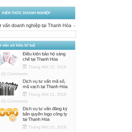
KIẾN THỨC DOANH NGHIỆP
doanh nghiệp tại Thanh Hóa
-
Văn phòng tư vấn doanh nghiệ
 vấn sở hữu trí tuệ
Điều kiên bảo hộ sáng
chế tại Thanh Hóa
Tháng Một 22, 2018
(0) Comments
Dịch vụ tư vấn mã số,
mã vạch tại Thanh Hóa
Tháng Một 21, 2018
(0) Comments
Dịch vụ tư vấn đăng ký
bản quyền logo công ty
tại Thanh Hóa
Tháng Một 10, 2018