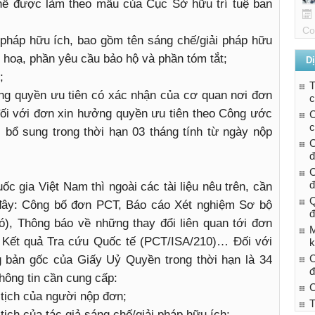
hế được làm theo mẫu của Cục Sở hữu trí tuệ ban
Co
 pháp hữu ích, bao gồm tên sáng chế/giải pháp hữu
h hoạ, phần yêu cầu bảo hộ và phần tóm tắt;
Dị
;
ởng quyền ưu tiên có xác nhận của cơ quan nơi đơn
c
đối với đơn xin hưởng quyền ưu tiên theo Công ước
C
c
c bổ sung trong thời hạn 03 tháng tính từ ngày nộp
C
đ
C
đ
c gia Việt Nam thì ngoài các tài liệu nêu trên, cần
Q
u đây: Công bố đơn PCT, Báo cáo Xét nghiệm Sơ bộ
đ
), Thông báo về những thay đổi liên quan tới đơn
M
o Kết quả Tra cứu Quốc tế (PCT/ISA/210)… Đối với
k
C
g bản gốc của Giấy Uỷ Quyền trong thời hạn là 34
đ
thông tin cần cung cấp:
C
 tịch của người nộp đơn;
T
 tịch của tác giả sáng chế/giải pháp hữu ích;