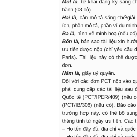
Một là,
tờ khai đăng ký sáng c
hành (03 bộ).
Hai là,
bản mô tả sáng chế/giải
ích, phần mô tả, phần ví dụ min
Ba là,
hình vẽ minh hoạ (nếu có)
Bốn là,
bản sao tài liệu xin hư
ưu tiên được nộp (chỉ yêu cầu 
Paris). Tài liệu này có thể đượ
đơn.
Năm là,
giấy uỷ quyền.
Đối với các đơn PCT nộp vào quố
phải cung cấp các tài liệu sa
Quốc tế (PCT/IPER/409) (nếu có
(PCT/IB/306) (nếu có), Báo cá
trường hợp này, có thể bổ sun
tháng tính từ ngày ưu tiên. Các 
– Họ tên đầy đủ, địa chỉ và quốc
– Họ tên đầy đủ, địa chỉ và quốc