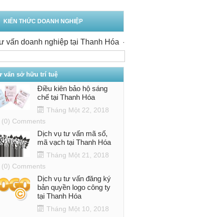
KIẾN THỨC DOANH NGHIỆP
n doanh nghiệp tại Thanh Hóa
-
Văn phòng tư vấn doanh nghi
 vấn sở hữu trí tuệ
Điều kiên bảo hộ sáng
chế tại Thanh Hóa
Tháng Một 22, 2018
(0) Comments
Dịch vụ tư vấn mã số,
mã vạch tại Thanh Hóa
Tháng Một 21, 2018
(0) Comments
Dịch vụ tư vấn đăng ký
bản quyền logo công ty
tại Thanh Hóa
Tháng Một 10, 2018