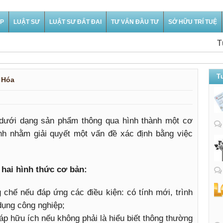
ỆP
LUẬT SƯ
LUẬT SƯ ĐẤT ĐAI
TƯ VẤN ĐẦU TƯ
SỞ HỮU TRÍ TUỆ
Tư vấ
Tư
 Hóa
t dưới dạng sản phẩm thông qua hình thành một cơ
nh nhằm giải quyết một vấn đề xác định bằng việc
hai hình thức cơ bản:
chế nếu đáp ứng các điều kiện: có tính mới, trình
dụng công nghiệp;
áp hữu ích nếu không phải là hiểu biết thông thường