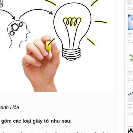
Co
Co
Co
anh Hóa
Co
 gồm các loại giấy tờ như sau: