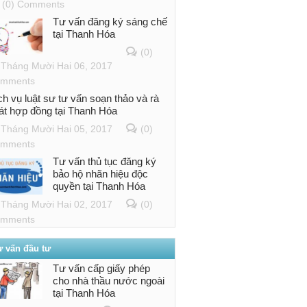
(0) Comments
Tư vấn đăng ký sáng chế
tại Thanh Hóa
(0)
Tháng Mười Hai 06, 2017
mments
ch vụ luật sư tư vấn soạn thảo và rà
át hợp đồng tại Thanh Hóa
Tháng Mười Hai 05, 2017
(0)
mments
Tư vấn thủ tục đăng ký
bảo hộ nhãn hiệu độc
quyền tại Thanh Hóa
Tháng Mười Hai 02, 2017
(0)
mments
ư vấn đầu tư
Tư vấn cấp giấy phép
cho nhà thầu nước ngoài
tại Thanh Hóa