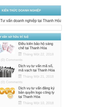
KIẾN THỨC DOANH NGHIỆP
 vấn doanh nghiệp tại Thanh Hóa
-
Văn phòng tư vấn doanh 
 vấn sở hữu trí tuệ
Điều kiên bảo hộ sáng
chế tại Thanh Hóa
Tháng Một 22, 2018
(0) Comments
Dịch vụ tư vấn mã số,
mã vạch tại Thanh Hóa
Tháng Một 21, 2018
(0) Comments
Dịch vụ tư vấn đăng ký
bản quyền logo công ty
tại Thanh Hóa
Tháng Một 10, 2018