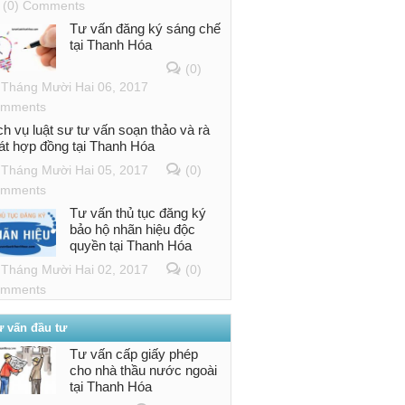
(0) Comments
Tư vấn đăng ký sáng chế
tại Thanh Hóa
(0)
Tháng Mười Hai 06, 2017
mments
ch vụ luật sư tư vấn soạn thảo và rà
át hợp đồng tại Thanh Hóa
Tháng Mười Hai 05, 2017
(0)
mments
Tư vấn thủ tục đăng ký
bảo hộ nhãn hiệu độc
quyền tại Thanh Hóa
Tháng Mười Hai 02, 2017
(0)
mments
ư vấn đầu tư
Tư vấn cấp giấy phép
cho nhà thầu nước ngoài
tại Thanh Hóa