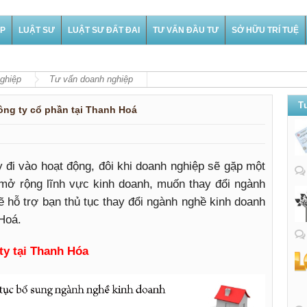
ỆP
LUẬT SƯ
LUẬT SƯ ĐẤT ĐAI
TƯ VẤN ĐẦU TƯ
SỞ HỮU TRÍ TUỆ
Tư
nghiệp
Tư vấn doanh nghiệp
Tư
ng ty cổ phần tại Thanh Hoá
y đi vào hoạt động, đôi khi doanh nghiệp sẽ gặp một
mở rộng lĩnh vực kinh doanh, muốn thay đổi ngành
ẽ hỗ trợ bạn thủ tục thay đổi ngành nghề kinh doanh
 Hoá.
ty tại Thanh Hóa