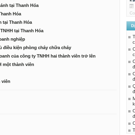
hánh tại Thanh Hóa
Co
 Thanh Hóa
h tại Thanh Hóa
Dị
y TNHH tại Thanh Hóa
doanh nghiệp
c
ủ điều kiện phòng cháy chữa cháy
C
c
oanh của công ty TNHH hai thành viên trở lên
C
H một thành viên
đ
C
đ
 viên
Q
đ
M
k
C
đ
C
T